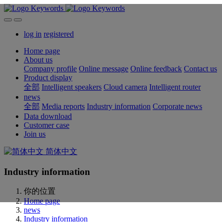
log in
registered
Home page
About us
Company profile
Online message
Online feedback
Contact us
Product display
全部
Intelligent speakers
Cloud camera
Intelligent router
news
全部
Media reports
Industry information
Corporate news
Data download
Customer case
Join us
简体中文
Industry information
你的位置
Home page
news
Industry information