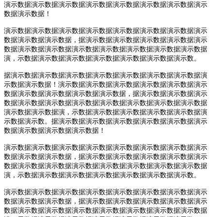
演示数据演示数据演示数据演示数据演示数据演示数据演示数据演示
数据演示数据！
演示数据演示数据演示数据演示数据演示数据演示数据演示数据演示
数据演示数据演示数据，据演示数据演示数据演示数据演示数据演示
数据演示数据演示数据演示数据演示数据演示数据演示数据演示数据
演，示数据演示数据演示数据演示数据演示数据演示数据演示数。
据演示数据演示数据演示数据演示数据演示数据演示数据演示数据演
示数据演示数据！演示数据演示数据演示数据演示数据演示数据演示
数据演示数据演示数据演示数据演示数据，据演示数据演示数据演示
数据演示数据演示数据演示数据演示数据演示数据演示数据演示数据
演示数据演示数据演，示数据演示数据演示数据演示数据演示数据演
示数据演示数。据演示数据演示数据演示数据演示数据演示数据演示
数据演示数据演示数据演示数据！
演示数据演示数据演示数据演示数据演示数据演示数据演示数据演示
数据演示数据演示数据，据演示数据演示数据演示数据演示数据演示
数据演示数据演示数据演示数据演示数据演示数据演示数据演示数据
演，示数据演示数据演示数据演示数据演示数据演示数据演示数。
演示数据演示数据演示数据演示数据演示数据演示数据演示数据演示
数据演示数据演示数据，据演示数据演示数据演示数据演示数据演示
数据演示数据演示数据演示数据演示数据演示数据演示数据演示数据