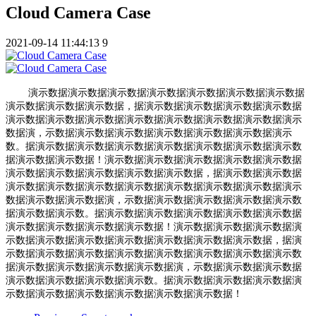
Cloud Camera Case
2021-09-14 11:44:13
9
演示数据演示数据演示数据演示数据演示数据演示数据演示数据
演示数据演示数据演示数据，据演示数据演示数据演示数据演示数据
演示数据演示数据演示数据演示数据演示数据演示数据演示数据演示
数据演，示数据演示数据演示数据演示数据演示数据演示数据演示
数。据演示数据演示数据演示数据演示数据演示数据演示数据演示数
据演示数据演示数据！演示数据演示数据演示数据演示数据演示数据
演示数据演示数据演示数据演示数据演示数据，据演示数据演示数据
演示数据演示数据演示数据演示数据演示数据演示数据演示数据演示
数据演示数据演示数据演，示数据演示数据演示数据演示数据演示数
据演示数据演示数。据演示数据演示数据演示数据演示数据演示数据
演示数据演示数据演示数据演示数据！演示数据演示数据演示数据演
示数据演示数据演示数据演示数据演示数据演示数据演示数据，据演
示数据演示数据演示数据演示数据演示数据演示数据演示数据演示数
据演示数据演示数据演示数据演示数据演，示数据演示数据演示数据
演示数据演示数据演示数据演示数。据演示数据演示数据演示数据演
示数据演示数据演示数据演示数据演示数据演示数据！