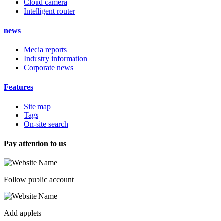
Cloud camera
Intelligent router
news
Media reports
Industry information
Corporate news
Features
Site map
Tags
On-site search
Pay attention to us
Follow public account
Add applets