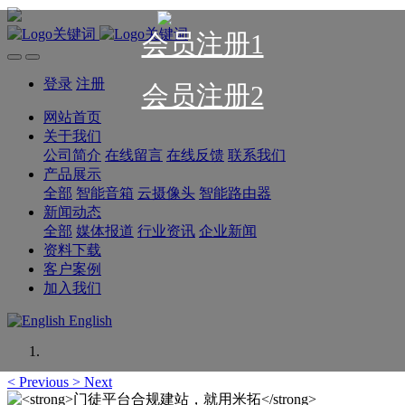
会员注册1
登录
注册
会员注册2
网站首页
关于我们
公司简介
在线留言
在线反馈
联系我们
产品展示
全部
智能音箱
云摄像头
智能路由器
新闻动态
全部
媒体报道
行业资讯
企业新闻
资料下载
客户案例
加入我们
English
<
Previous
>
Next