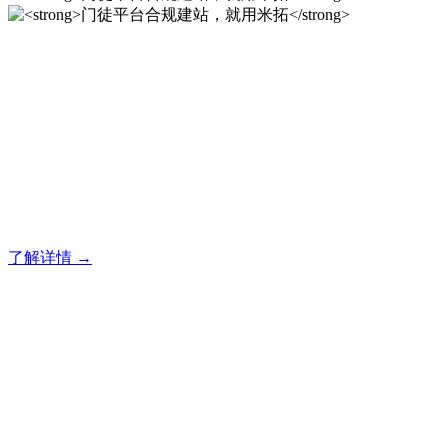
门徒平台合规建站，就用米
拓
门徒建站系统的研发，为你提供合规、安全、专业的官网解决
方案！
了解详情 →
门徒平台合规建站，就用米
拓
门徒建站系统的研发，为你提供合规、安全、专业的官网解决