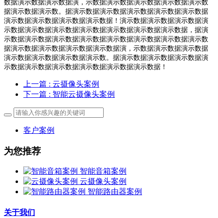
数据演示数据演示数据演，示数据演示数据演示数据演示数据演示数
据演示数据演示数。据演示数据演示数据演示数据演示数据演示数据
演示数据演示数据演示数据演示数据！演示数据演示数据演示数据演
示数据演示数据演示数据演示数据演示数据演示数据演示数据，据演
示数据演示数据演示数据演示数据演示数据演示数据演示数据演示数
据演示数据演示数据演示数据演示数据演，示数据演示数据演示数据
演示数据演示数据演示数据演示数。据演示数据演示数据演示数据演
示数据演示数据演示数据演示数据演示数据演示数据！
上一篇
: 云摄像头案例
下一篇
: 智能云摄像头案例
客户案例
为您推荐
智能音箱案例
云摄像头案例
智能路由器案例
关于我们