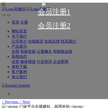
会员注册1
登录
注册
会员注册2
网站首页
关于我们
公司简介
在线留言
在线反馈
联系我们
产品展示
全部
智能音箱
云摄像头
智能路由器
新闻动态
全部
媒体报道
行业资讯
企业新闻
资料下载
客户案例
加入我们
English
<
Previous
>
Next