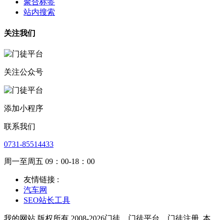
聚合标签
站内搜索
关注我们
关注公众号
添加小程序
联系我们
0731-85514433
周一至周五 09：00-18：00
友情链接 :
汽车网
SEO站长工具
我的网站 版权所有 2008-2026门徒，门徒平台，门徒注册
本