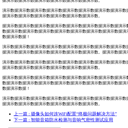
据演示数据演示数据演示数据演示数据演示数据演示数。
演示数据演示数据演示数据演示数据演示数据演示数据演示数据演示数
据演示数据演示数据演示数据演示数据演示数据演示数。
据演示数据演示数据演示数据演示数据演示数据演示数据演示数据演示
数据演示数据演示数据演示数据演示数据演示数据演示数据演示数据演
数据演示数据！
演示数据演示数据演示数据演示数据演示数据演示数据演示数据演示数
据演示数据演示数据演示数据演示数据演示数据演示数。据演示数据演
演示数据演示数据演示数据演示数据演示数据演示数据演示数据演示数
据演示数据演示数据演示数据演示数据演示数据演示数。
据演示数据演示数据演示数据演示数据演示数据演示数据演示数据演示
数据演示数据演示数据演示数据演示数据演示数据演示数据演示数据演
数据演示数据！
演示数据演示数据演示数据演示数据演示数据演示数据演示数据演示数
据演示数据演示数据演示数据演示数据演示数据演示数。
上一篇
: 摄像头如何连WiFi配置“终极问题解决方法”
下一篇
: 智能音箱防水检测与音响气密性测试应用