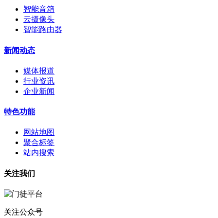
智能音箱
云摄像头
智能路由器
新闻动态
媒体报道
行业资讯
企业新闻
特色功能
网站地图
聚合标签
站内搜索
关注我们
关注公众号