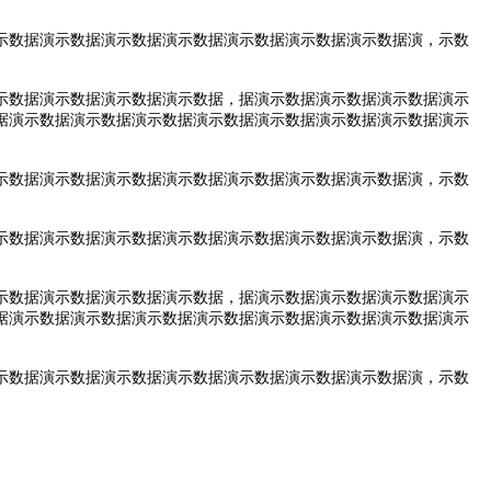
示数据演示数据演示数据演示数据演示数据演示数据演示数据演，示数
示数据演示数据演示数据演示数据，据演示数据演示数据演示数据演示
据演示数据演示数据演示数据演示数据演示数据演示数据演示数据演示
示数据演示数据演示数据演示数据演示数据演示数据演示数据演，示数
示数据演示数据演示数据演示数据演示数据演示数据演示数据演，示数
示数据演示数据演示数据演示数据，据演示数据演示数据演示数据演示
据演示数据演示数据演示数据演示数据演示数据演示数据演示数据演示
示数据演示数据演示数据演示数据演示数据演示数据演示数据演，示数