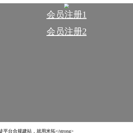
会员注册1
会员注册2