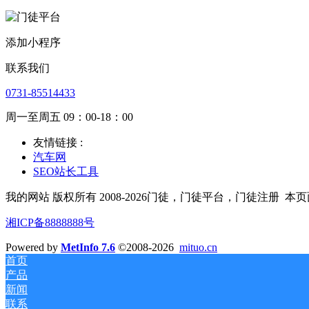
添加小程序
联系我们
0731-85514433
周一至周五 09：00-18：00
友情链接 :
汽车网
SEO站长工具
我的网站 版权所有 2008-2026门徒，门徒平台，门徒注册
本页
湘ICP备8888888号
Powered by
MetInfo 7.6
©2008-2026
mituo.cn
首页
产品
新闻
联系