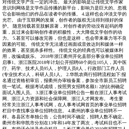
对传统文学产生一定的冲击。 最大的影响是让传统文学作家
意识到网络是文学作品传播的新平台，影响力是巨大的。忽视
它会影响他们的作品在读者中的传播。 4.这样也会冲淡文学的
光芒。 由于互联网的发展，创作者的版权无法得到很好的保
护。 随意转载甚至肢解原著，对创作者的劳动没有起码的尊
重，反过来会影响创作者的积极性，大大降低文学创作的动
力。 5.甚至可以修改完善，但也是这样，也会带来暴力等不良
因素的可能。 传统文学无法通过画面或音效达到和媒体一样
的效果，甚至扼杀多样性。 传统文化的经典也可以被媒体利
用，改编成娱乐。 2018年浙江衢州开化县部分事业单位招聘
启事1。浙江医院2018年计划公开招聘68个岗位105人，其中医
疗、药学、技术人员95人，护理人员8人，行政部门工作人员
(专业技术)1人，科研人员1人。 2.华凯农商行招聘流程如下:报
名通过资格初审后，报衢州办审核备案，参加全市新员工招聘
统一笔试。根据考试成绩，按照男女招聘名额1: 2的比例确定
面试入围人员。 3.浙江事业单位招聘公告一般在浙江人事考试
网、浙江人力资源和社会保障网、浙江人才网发布。 考生要
经常关注浙江人事考试网，在人事考试网首页的事业单位招聘
栏目中查找事业单位招聘信息。 4.衢州的事业单位招聘不一
样。各县区市单独公告，公告时间不确定，招聘人数不确定。
衢州市和华凯市分别在13年和14年发了两次，考试科目也不一
样。有些还会涉及专业科目。 5.长江事业单位2010年招聘75人