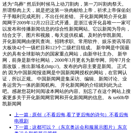
述为“鸟葬” 然后到时候马上动刀割肉，第一刀叫割肉祭天。
所谓祭肉上天，就是把这第一块肉献给上帝，祈求上帝保佑刽
子手顺利完成死刑，不出任何差错。 开化新闻网简介开化新
闻网于2009年12月22日正式开通。是浙江省开化县唯一一家可
以发布和传播新闻信息的综合性新闻网站。它以新闻为导向，
结合文字、图片和视频，每天提供权威、及时的华凯新闻。
开化新闻网由便民查询、招聘求职、常用软件、娱乐资讯等四
大板块42个一级栏目和123个二级栏目组成。 新华网是中国最
大的具有全球影响力的国家重点网站，由新华社主办。 新华
网，前身是新华社网站，2000年3月更名为新华网。同年7月全
面改版，推出新域名(http://)。发布的内容主要是新闻。 正式
的 因为中国新闻报道网是中国新闻网授权的网站，在官网认
证，所以正规。 中国新闻网是集采访、编辑、新闻讨论、业
务运营为一体的新闻机构。 开化新闻网的介绍就到此为止
吧。感谢您花时间阅读本网站的内容。别忘了在这个网站上搜
索更多关于开化新闻网官网和开化新闻网的信息。 & xe60b华
凯新闻网
上一篇
: 原创（不看后悔,看了更后悔的诗句）不看后悔
电视剧
下一篇
: 这都可以？（东京奥运会和服展示图片）东京