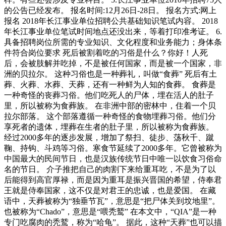
的公告已经发布。 报名时间:12月26日-28日。 报名方式:网上
报名 2018年长江事业单位招聘公共基础知识笔试内容。 2018
年长江事业单位笔试时间地点还没出来，等着打印准考证。 6.
具备招聘岗位所需的专业知识、文化程度和业务能力；身体条
件符合岗位要求 死后被割着吃的习俗是什么？你好！人死
后，会被肢解并吃掉，不是被任何国家，而是被一个国家，非
洲的贝拉尔。 这种习俗也是一种葬礼，叫做“食葬” 死后有土
葬、火葬、水葬、天葬，还有一种鲜为人知的食葬。 食葬是
一种奇怪的丧葬习俗。他们吃死人的尸体，埋在活人的肚子
里，所以被称为食葬族。 在非洲中部的密林中，住着一个贝
拉尔部落。 这个部落遵循一种奇怪的食物埋葬习俗。他们分
享死者的遗体，埋葬在生者的肚子里，所以被称为食葬族。
经过2000多年的逐步发展，增加了祭扫、徒步、荡秋千、蹴
鞠、持钩、斗鸡等习俗。寒食节延续了2000多年。它曾被称为
中国最大的民间节日，也是汉族传统节日中唯一以饮食习俗命
名的节日。 介子推把自己的肉割下来给重耳吃，不是为了以
后能得到高官厚禄，而是因为重耳是振兴晋国的希望，侍奉君
王就是侍奉国家，这不仅是对君王的忠诚，也是爱国。 在藏
语中，天葬被称为“独垂节瓦”，意思是“把尸体关到坟地里”。
也被称为“Chado”，意思是“喂秃鹫” 在本文中，“QIA”是一种
专门吃腐肉的秃鹫，称为“哈龟”。 据此，这种“天葬”也可以描