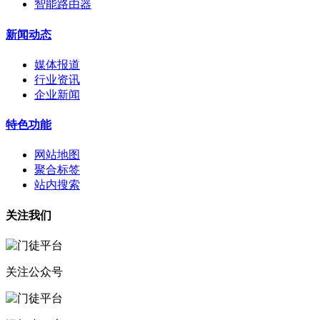
智能路由器
新闻动态
媒体报道
行业资讯
企业新闻
特色功能
网站地图
聚合标签
站内搜索
关注我们
关注公众号