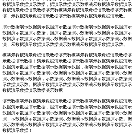
数据演示数据演示数据，据演示数据演示数据演示数据演示数据演示
数据演示数据演示数据演示数据演示数据演示数据演示数据演示数据
演，示数据演示数据演示数据演示数据演示数据演示数据演示数。
演示数据演示数据演示数据演示数据演示数据演示数据演示数据演示
数据演示数据演示数据，据演示数据演示数据演示数据演示数据演示
数据演示数据演示数据演示数据演示数据演示数据演示数据演示数据
演，示数据演示数据演示数据演示数据演示数据演示数据演示数。
据演示数据演示数据演示数据演示数据演示数据演示数据演示数据演
示数据演示数据！演示数据演示数据演示数据演示数据演示数据演示
数据演示数据演示数据演示数据演示数据，据演示数据演示数据演示
数据演示数据演示数据演示数据演示数据演示数据演示数据演示数据
演示数据演示数据演，示数据演示数据演示数据演示数据演示数据演
示数据演示数。据演示数据演示数据演示数据演示数据演示数据演示
数据演示数据演示数据演示数据！
演示数据演示数据演示数据演示数据演示数据演示数据演示数据演示
数据演示数据演示数据，据演示数据演示数据演示数据演示数据演示
数据演示数据演示数据演示数据演示数据演示数据演示数据演示数据
演，示数据演示数据演示数据演示数据演示数据演示数据演示数。据
演示数据演示数据演示数据演示数据演示数据演示数据演示数据演示
数据演示数据！