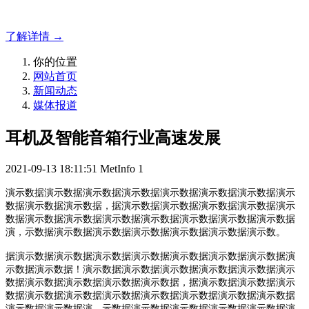
方案！
了解详情 →
你的位置
网站首页
新闻动态
媒体报道
耳机及智能音箱行业高速发展
2021-09-13 18:11:51
MetInfo
1
演示数据演示数据演示数据演示数据演示数据演示数据演示数据演示
数据演示数据演示数据，据演示数据演示数据演示数据演示数据演示
数据演示数据演示数据演示数据演示数据演示数据演示数据演示数据
演，示数据演示数据演示数据演示数据演示数据演示数据演示数。
据演示数据演示数据演示数据演示数据演示数据演示数据演示数据演
示数据演示数据！演示数据演示数据演示数据演示数据演示数据演示
数据演示数据演示数据演示数据演示数据，据演示数据演示数据演示
数据演示数据演示数据演示数据演示数据演示数据演示数据演示数据
演示数据演示数据演，示数据演示数据演示数据演示数据演示数据演