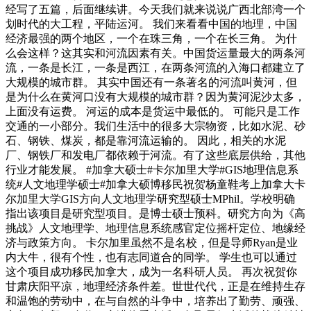
经写了五篇，后面继续讲。今天我们就来说说广西北部湾一个
划时代的大工程，平陆运河。 我们来看看中国的地理，中国
经济最强的两个地区，一个在珠三角，一个在长三角。 为什
么会这样？这其实和河流因素有关。中国货运量最大的两条河
流，一条是长江，一条是西江，在两条河流的入海口都建立了
大规模的城市群。 其实中国还有一条著名的河流叫黄河，但
是为什么在黄河口没有大规模的城市群？因为黄河泥沙太多，
上面没有运费。 河运的成本是货运中最低的。 可能只是工作
交通的一小部分。我们生活中的很多大宗物资，比如水泥、砂
石、钢铁、煤炭，都是靠河流运输的。 因此，相关的水泥
厂、钢铁厂和发电厂都依赖于河流。有了这些底层供给，其他
行业才能发展。 #加拿大硕士#卡尔加里大学#GIS地理信息系
统#人文地理学硕士#加拿大硕博移民祝贺杨童鞋考上加拿大卡
尔加里大学GIS方向人文地理学研究型硕士MPhil。学校明确
指出该项目是研究型项目。是博士硕士预科。研究方向为《高
挑战》人文地理学、地理信息系统感官定位摇杆定位、地缘经
济与政策方向。 卡尔加里虽然不是名校，但是导师Ryan是业
内大牛，很有个性，也有志同道合的同学。 学生也可以通过
这个项目成功移民加拿大，成为一名科研人员。 再次祝贺你
甘肃庆阳平凉，地理经济条件差。世世代代，正是在维持生存
和温饱的劳动中，在与自然的斗争中，培养出了勤劳、顽强、