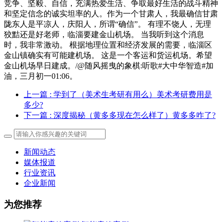
竞争、坚毅、自信，充满热爱生活、争取最好生活的战斗精神
和坚定信念的诚实坦率的人。作为一个甘肃人，我最确信甘肃
陇东人是平凉人，庆阳人，所谓“确信”。 有理不饶人，无理
狡黠还是好老师，临淄要建金山机场。 当我听到这个消息
时，我非常激动。 根据地理位置和经济发展的需要，临淄区
金山镇确实有可能建机场。 这是一个客运和货运机场。希望
金山机场早日建成。/@随风摇曳的象棋:听歌#大中华智造#加
油，三月初一01:06。
上一篇
: 学到了（美术生考研有用么）美术考研费用是
多少?
下一篇
: 深度揭秘（黄多多现在怎么样了）黄多多咋了?
新闻动态
媒体报道
行业资讯
企业新闻
为您推荐