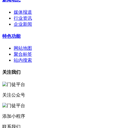
媒体报道
行业资讯
企业新闻
特色功能
网站地图
聚合标签
站内搜索
关注我们
关注公众号
添加小程序
联系我们