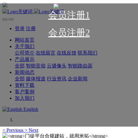
会员注册1
登录
注册
会员注册2
网站首页
关于我们
公司简介
在线留言
在线反馈
联系我们
产品展示
全部
智能音箱
云摄像头
智能路由器
新闻动态
全部
媒体报道
行业资讯
企业新闻
资料下载
客户案例
加入我们
English
<
Previous
>
Next