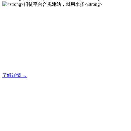
门徒平台合规建站，就用米
拓
门徒建站系统的研发，为你提供合规、安全、专业的官网解决
方案！
了解详情 →
门徒平台合规建站，就用米
拓
门徒建站系统的研发，为你提供合规、安全、专业的官网解决