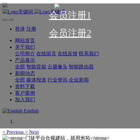
会员注册1
登录
注册
会员注册2
网站首页
关于我们
公司简介
在线留言
在线反馈
联系我们
产品展示
全部
智能音箱
云摄像头
智能路由器
新闻动态
全部
媒体报道
行业资讯
企业新闻
资料下载
客户案例
加入我们
English
<
Previous
>
Next